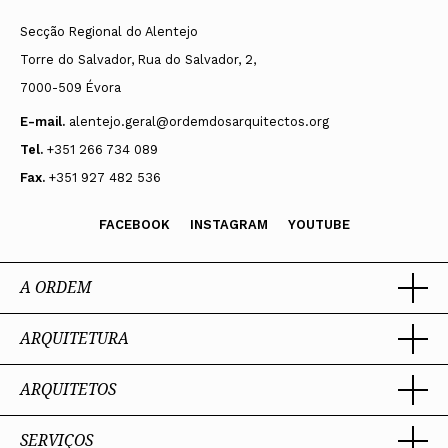
Secção Regional do Alentejo
Torre do Salvador, Rua do Salvador, 2,
7000-509 Évora
E-mail.
alentejo.geral@ordemdosarquitectos.org
Tel.
+351 266 734 089
Fax.
+351 927 482 536
FACEBOOK
INSTAGRAM
YOUTUBE
A ORDEM
ARQUITETURA
Ordem dos Arquitectos
Sobre a OA
Legado
ARQUITETOS
Trabalhar com Arquiteto
Sede
Porquê um Arquiteto
Presidente
Boas práticas
SERVIÇOS
Estatuto e Regulamentos
Portal dos Arquitectos