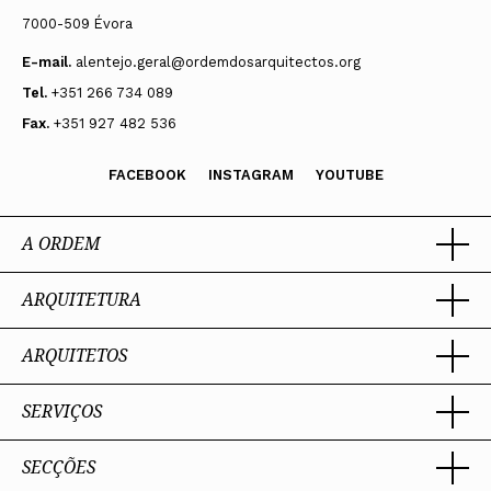
7000-509 Évora
E-mail.
alentejo.geral@ordemdosarquitectos.org
Tel.
+351 266 734 089
Fax.
+351 927 482 536
FACEBOOK
INSTAGRAM
YOUTUBE
A ORDEM
ARQUITETURA
Ordem dos Arquitectos
Sobre a OA
Legado
ARQUITETOS
Trabalhar com Arquiteto
Sede
Porquê um Arquiteto
Presidente
Boas práticas
SERVIÇOS
Estatuto e Regulamentos
Portal dos Arquitectos
Perguntas Frequentes
Comissões Técnicas
Sobre o Portal
Membros Honorários
SECÇÕES
Encomenda
PIAAP
Instrumentos de gestão
Premiação