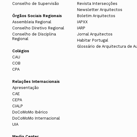
Conselho de Supervisão
Revista Intersecções
Newsletter Arquitectos
Órgãos Sociais Regionais
Boletim Arquitectos
Assembleia Regional
IAPXX
Conselho Diretivo Regional
IARP
Conselho de Disciplina
Jornal Arquitectos
Regional
Habitar Portugal
Glossário de Arquitectura de A
Colégios
CAU
COB
CPA
Relações Internacionais
Apresentação
CAE
CEPA
CIALP
DoCoMoMo Ibérico
DoCoMoMo Internacional
UIA
Media Center