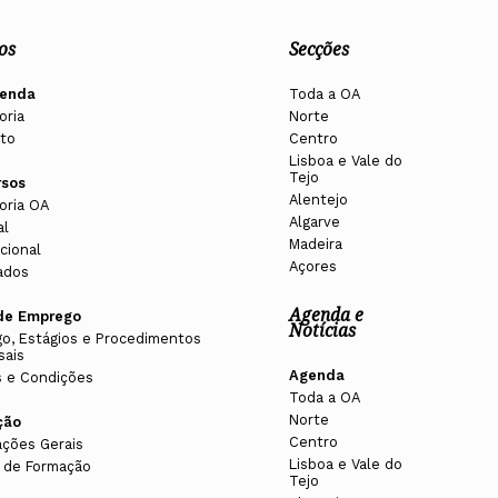
os
Secções
enda
Toda a OA
oria
Norte
to
Centro
Lisboa e Vale do
Tejo
rsos
Alentejo
oria OA
Algarve
al
Madeira
cional
Açores
ados
Agenda e
de Emprego
Notícias
o, Estágios e Procedimentos
sais
Agenda
 e Condições
Toda a OA
Norte
ção
Centro
ações Gerais
Lisboa e Vale do
 de Formação
Tejo