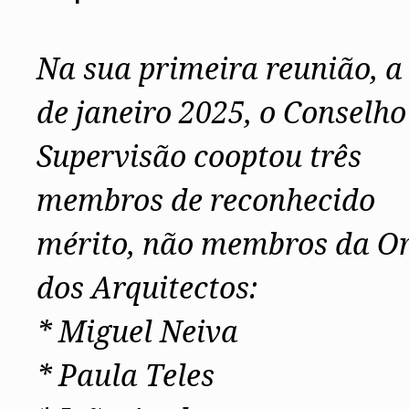
Conselho Diretivo Nacional
Conselho de Disciplina Nacional
Conselho Fiscal
Na sua primeira reunião, a
Conselho de Supervisão
de janeiro 2025, o Conselho
Supervisão cooptou três
membros de reconhecido
mérito, não membros da O
dos Arquitectos:
* Miguel Neiva
* Paula Teles