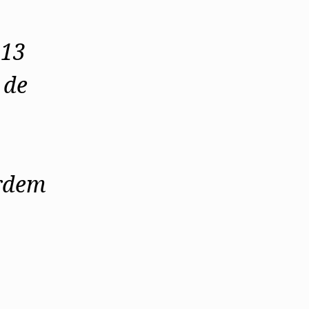
Alentejo
Algarve
Madeira
 13
Açores
 de
Comunic
Toda a O
Norte
Centro
Lisboa e 
Alentejo
Algarve
rdem
Madeira
Açores