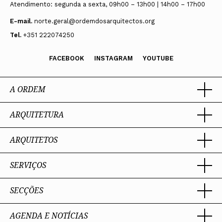
Atendimento: segunda a sexta, 09h00 – 13h00 | 14h00 – 17h00
E-mail.
norte.geral@ordemdosarquitectos.org
Tel.
+351 222074250
FACEBOOK
INSTAGRAM
YOUTUBE
A ORDEM
ARQUITETURA
Ordem dos Arquitectos
Sobre a OA
Legado
ARQUITETOS
Trabalhar com Arquiteto
Sede
Porquê um Arquiteto
Presidente
Boas práticas
SERVIÇOS
Estatuto e Regulamentos
Portal dos Arquitectos
Perguntas Frequentes
Comissões Técnicas
Sobre o Portal
Membros Honorários
SECÇÕES
Encomenda
PIAAP
Instrumentos de gestão
Premiação
Assessoria
Plataforma Integrada de Arquitetos da Administração Pública
Processo Eleitoral OA
Nacional
Contacto
AGENDA E NOTÍCIAS
Toda a OA
Internacional