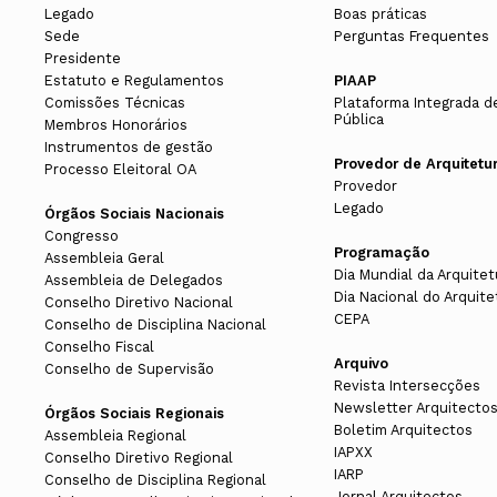
Legado
Boas práticas
Sede
Perguntas Frequentes
Presidente
Estatuto e Regulamentos
PIAAP
Comissões Técnicas
Plataforma Integrada d
Pública
Membros Honorários
Instrumentos de gestão
Provedor de Arquitetu
Processo Eleitoral OA
Provedor
Legado
Órgãos Sociais Nacionais
Congresso
Programação
Assembleia Geral
Dia Mundial da Arquitet
Assembleia de Delegados
Dia Nacional do Arquite
Conselho Diretivo Nacional
CEPA
Conselho de Disciplina Nacional
Conselho Fiscal
Arquivo
Conselho de Supervisão
Revista Intersecções
Newsletter Arquitecto
Órgãos Sociais Regionais
Boletim Arquitectos
Assembleia Regional
IAPXX
Conselho Diretivo Regional
IARP
Conselho de Disciplina Regional
Jornal Arquitectos