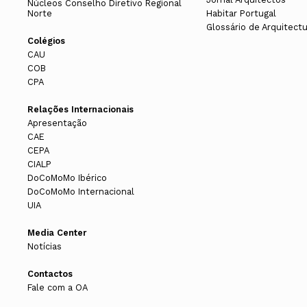
Núcleos Conselho Diretivo Regional
Norte
Habitar Portugal
Glossário de Arquitect
Colégios
CAU
COB
CPA
Relações Internacionais
Apresentação
CAE
CEPA
CIALP
DoCoMoMo Ibérico
DoCoMoMo Internacional
UIA
Media Center
Notícias
Contactos
Fale com a OA