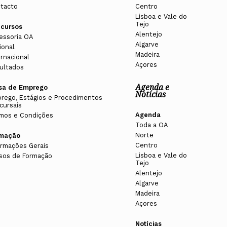
tacto
Centro
Lisboa e Vale do
Tejo
cursos
Alentejo
essoria OA
Algarve
ional
Madeira
ernacional
Açores
ultados
Agenda e
sa de Emprego
Notícias
rego, Estágios e Procedimentos
cursais
Agenda
mos e Condições
Toda a OA
Norte
rmação
Centro
ormações Gerais
Lisboa e Vale do
sos de Formação
Tejo
Alentejo
Algarve
Madeira
Açores
Notícias