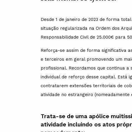
Alentejo
Algarve
Madeira
Desde 1 de janeiro de 2023 de forma tot
Açores
situação regularizada na Ordem dos Arqu
Comunic
Responsabilidade Civil de 25.000€ para 5
Toda a O
Norte
Reforça-se assim de forma significativa a
Centro
Lisboa e 
e terceiros em geral promovendo um maio
Alentejo
profissional. Recordamos que continua a s
Algarve
Madeira
individual de reforço desse capital. Está 
Açores
contratarem extensões territoriais de co
atividade no estrangeiro (nomeadamente 
Trata-se de uma apólice muitíss
atividade incluindo os atos próp