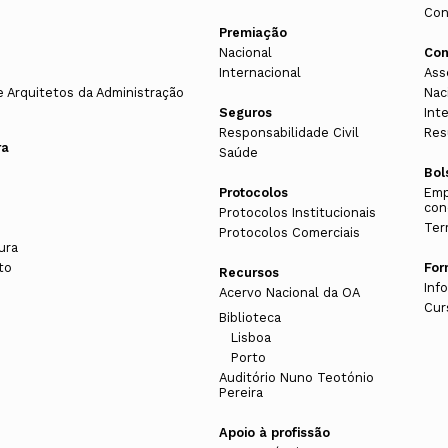
Con
Premiação
Nacional
Con
Internacional
Ass
e Arquitetos da Administração
Nac
Seguros
Int
Responsabilidade Civil
Res
ra
Saúde
Bol
Protocolos
Emp
con
Protocolos Institucionais
Ter
Protocolos Comerciais
ura
to
Fo
Recursos
Inf
Acervo Nacional da OA
Cur
Biblioteca
Lisboa
Porto
s
Auditório Nuno Teotónio
Pereira
Apoio à profissão