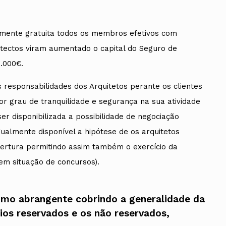
almente gratuita todos os membros efetivos com
itectos viram aumentado o capital do Seguro de
ados
0.000€.
A
s responsabilidades dos Arquitetos perante os clientes
Vale do Tejo
r grau de tranquilidade e segurança na sua atividade
er disponibilizada a possibilidade de negociação
igualmente disponível a hipótese de os arquitetos
bertura permitindo assim também o exercício da
em situação de concursos).
imo abrangente cobrindo a generalidade da
rios reservados e os não reservados,