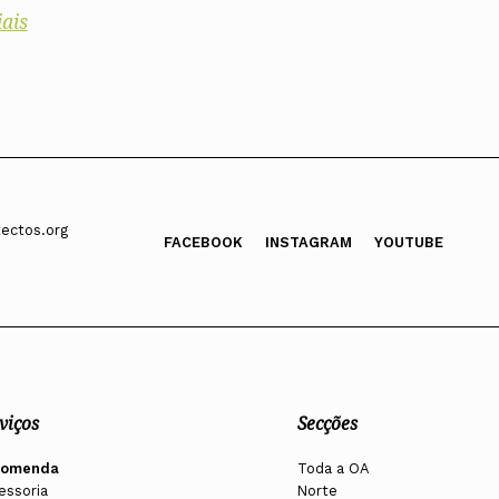
ais
ectos.org
FACEBOOK
INSTAGRAM
YOUTUBE
viços
Secções
comenda
Toda a OA
essoria
Norte