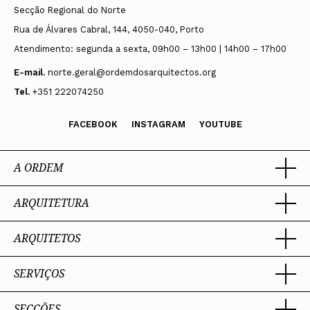
Secção Regional do Norte
Rua de Álvares Cabral, 144, 4050-040, Porto
Atendimento: segunda a sexta, 09h00 – 13h00 | 14h00 – 17h00
E-mail.
norte.geral@ordemdosarquitectos.org
Tel.
+351 222074250
FACEBOOK
INSTAGRAM
YOUTUBE
A ORDEM
ARQUITETURA
Ordem dos Arquitectos
Sobre a OA
Legado
ARQUITETOS
Trabalhar com Arquiteto
Sede
Porquê um Arquiteto
Presidente
Boas práticas
SERVIÇOS
Estatuto e Regulamentos
Portal dos Arquitectos
Perguntas Frequentes
Comissões Técnicas
Sobre o Portal
Membros Honorários
SECÇÕES