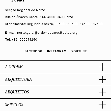
Secção Regional do Norte
Rua de Álvares Cabral, 144, 4050-040, Porto
Atendimento: segunda a sexta, 09h00 – 13h00 | 14h00 – 17h00
E-mail.
norte.geral@ordemdosarquitectos.org
Tel.
+351 222074250
FACEBOOK
INSTAGRAM
YOUTUBE
A ORDEM
ARQUITETURA
Ordem dos Arquitectos
Sobre a OA
Legado
ARQUITETOS
Trabalhar com Arquiteto
Sede
Porquê um Arquiteto
Presidente
Boas práticas
SERVIÇOS
Estatuto e Regulamentos
Portal dos Arquitectos
Perguntas Frequentes
Comissões Técnicas