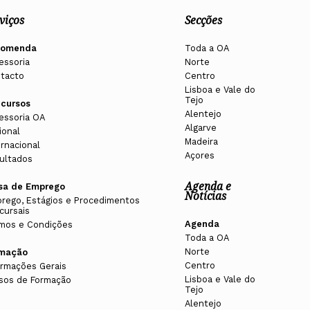
viços
Secções
s.org
comenda
Toda a OA
essoria
Norte
tacto
Centro
Lisboa e Vale do
Tejo
cursos
Alentejo
essoria OA
Algarve
ional
Madeira
ernacional
Açores
ultados
Agenda e
sa de Emprego
Notícias
rego, Estágios e Procedimentos
cursais
Agenda
mos e Condições
Toda a OA
Norte
rmação
Centro
ormações Gerais
Lisboa e Vale do
sos de Formação
Tejo
Alentejo