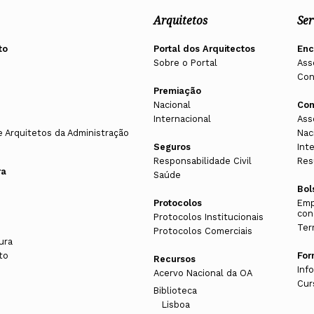
Arquitetos
Ser
007, procurou interpretar os desenhos de Álvaro
 contactado através do e-mail
provedor@ordemdosarquitecto
to
Portal dos Arquitectos
En
tualmente é professor de Sociologia na Universidade
Sobre o Portal
Ass
Con
entro de Estudos Portugueses da Universidade
Premiação
ação Casa da Arquitectura. Renunciou ao sacerdócio
Nacional
Con
Internacional
Ass
XA AO PROVEDOR DE ARQUITETURA
e Arquitetos da Administração
Nac
Seguros
Int
STÃO AO PROVEDOR DE ARQUITECTURA
Responsabilidade Civil
Res
ra
Saúde
Bol
Protocolos
Emp
con
Protocolos Institucionais
Ter
Protocolos Comerciais
ura
to
Fo
Recursos
Inf
Acervo Nacional da OA
Cur
Biblioteca
Lisboa