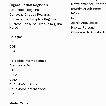
Newsletter Arquitecto
Órgãos Sociais Regionais
Boletim Arquitectos
Assembleia Regional
IAPXX
Conselho Diretivo Regional
IARP
Conselho de Disciplina Regional
Jornal Arquitectos
Núcleos Conselho Diretivo Regional
Norte
Habitar Portugal
Glossário de Arquitect
Colégios
CAU
COB
CPA
Relações Internacionais
Apresentação
CAE
CEPA
CIALP
DoCoMoMo Ibérico
DoCoMoMo Internacional
UIA
Media Center