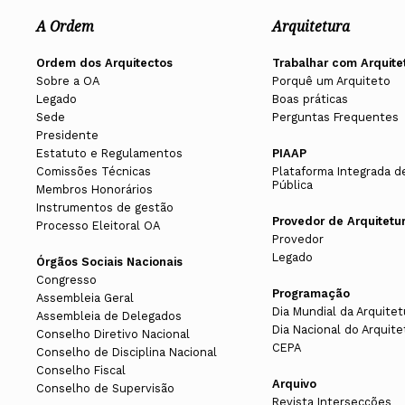
A Ordem
Arquitetura
Na sua investigação, concluída em 2
O Provedor da Arquitetura pode ser
Ordem dos Arquitectos
Trabalhar com Arquite
Siza a partir de Jacques Derrida. Ac
Sobre a OA
Porquê um Arquiteto
Legado
Boas práticas
Fernando Pessoa, investigador do C
Sede
Perguntas Frequentes
DOCUMENTOS
Católica - Porto e membro da Associ
Presidente
Estatuto e Regulamentos
PIAAP
em 2004.
APRESENTAÇÃO DE QUEI
Comissões Técnicas
Plataforma Integrada d
Pública
Membros Honorários
APRESENTAÇÃO DE SUGE
Instrumentos de gestão
Provedor de Arquitetu
Processo Eleitoral OA
Provedor
Legado
Órgãos Sociais Nacionais
Congresso
Programação
Assembleia Geral
Dia Mundial da Arquitet
Assembleia de Delegados
Dia Nacional do Arquite
Conselho Diretivo Nacional
CEPA
Conselho de Disciplina Nacional
Conselho Fiscal
Arquivo
Conselho de Supervisão
Revista Intersecções