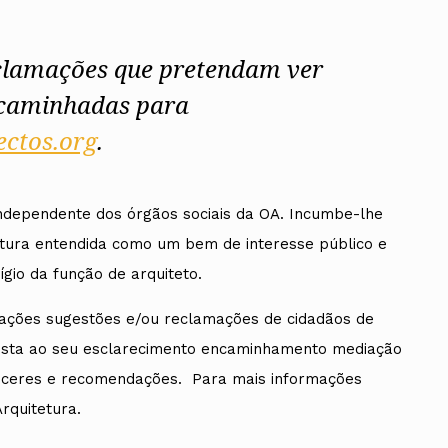
eclamações que pretendam ver
ncaminhadas para
ados
ctos.org
.
A
Vale do Tejo
independente dos órgãos sociais da OA. Incumbe-lhe
etura entendida como um bem de interesse público e
ígio da função de arquiteto.
ações sugestões e/ou reclamações de cidadãos de
 vista ao seu esclarecimento encaminhamento mediação
receres e recomendações. Para mais informações
rquitetura.