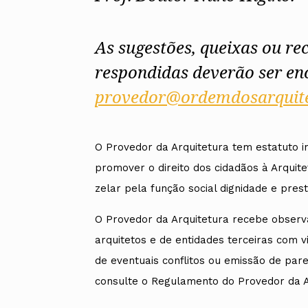
Alentejo
Algarve
Madeira
As sugestões, queixas ou r
Açores
respondidas deverão ser e
Comunic
provedor@ordemdosarquite
Toda a O
Norte
Centro
Lisboa e 
O Provedor da Arquitetura tem estatuto 
Alentejo
Algarve
promover o direito dos cidadãos à Arquit
Madeira
zelar pela função social dignidade e prest
Açores
O Provedor da Arquitetura recebe observ
arquitetos e de entidades terceiras com
de eventuais conflitos ou emissão de pa
consulte o Regulamento do Provedor da A