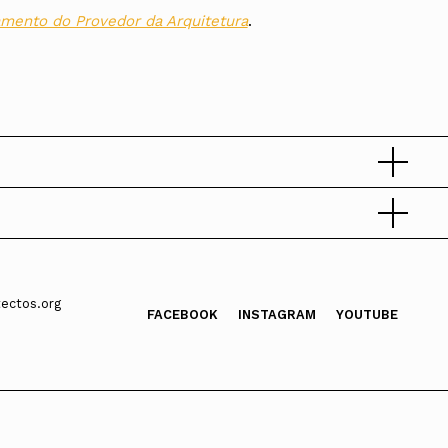
mento do Provedor da Arquitetura
.
ectos.org
FACEBOOK
INSTAGRAM
YOUTUBE
a efeitos de apresentação de queixa ou de sugestão.
considera necessário que a informação que os
os.