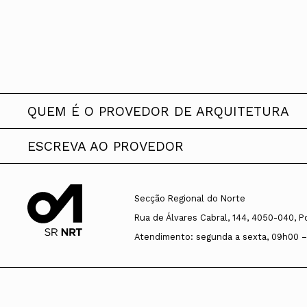
QUEM É O PROVEDOR DE ARQUITETURA
ESCREVA AO PROVEDOR
Prof. Doutor Nuno Higin
ESCREVA AO PROVEDO
Secção Regional do Norte
Nasceu a 16 de Julho de 1960 em Felg
Rua de Álvares Cabral, 144, 4050-040, P
pároco em Marco de Canaveses, perío
Atendimento: segunda a sexta, 09h00 –
O Provedor da Arquitetura propõe a 
Maria com projecto de Álvaro Siza. E
Mais importante que a adoção dos fo
num programa de doutoramento em Ma
interessados lhe queiram endereçar 
Complutense.