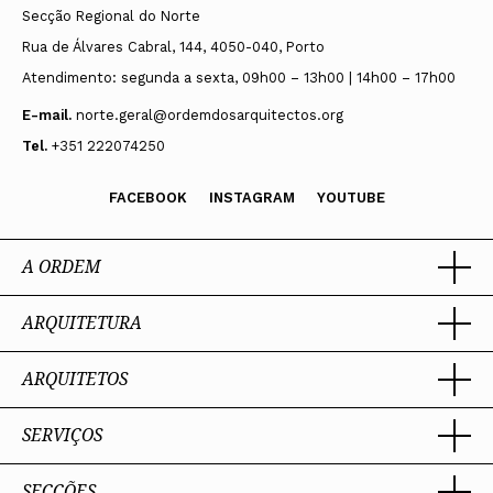
Secção Regional do Norte
Rua de Álvares Cabral, 144, 4050-040, Porto
Atendimento: segunda a sexta, 09h00 – 13h00 | 14h00 – 17h00
E-mail.
norte.geral@ordemdosarquitectos.org
Tel.
+351 222074250
FACEBOOK
INSTAGRAM
YOUTUBE
A ORDEM
ARQUITETURA
Ordem dos Arquitectos
Sobre a OA
Legado
ARQUITETOS
Trabalhar com Arquiteto
Sede
Porquê um Arquiteto
Presidente
Boas práticas
SERVIÇOS
Estatuto e Regulamentos
Portal dos Arquitectos
Perguntas Frequentes
Comissões Técnicas
Sobre o Portal
Membros Honorários
SECÇÕES