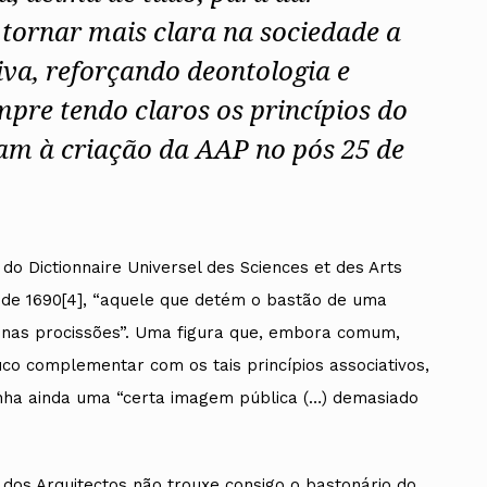
e tornar mais clara na sociedade a
iva, reforçando deontologia e
pre tendo claros os princípios do
ados
ram à criação da AAP no pós 25 de
A
Vale do Tejo
do Dictionnaire Universel des Sciences et des Arts
s) de 1690[4], “aquele que detém o bastão de uma
, nas procissões”. Uma figura que, embora comum,
 complementar com os tais princípios associativos,
inha ainda uma “certa imagem pública (…) demasiado
 dos Arquitectos não trouxe consigo o bastonário do