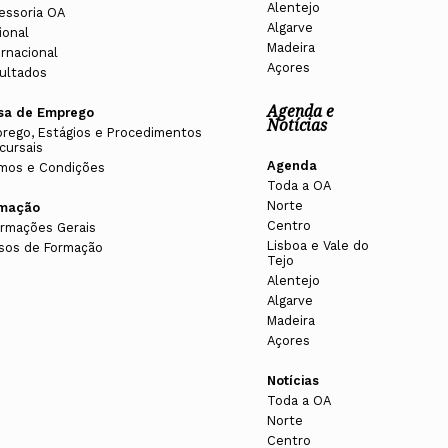
Alentejo
essoria OA
Algarve
ional
Madeira
ernacional
Açores
ultados
Agenda e
sa de Emprego
Notícias
rego, Estágios e Procedimentos
cursais
Agenda
mos e Condições
Toda a OA
Norte
rmação
Centro
ormações Gerais
Lisboa e Vale do
sos de Formação
Tejo
Alentejo
Algarve
Madeira
Açores
Notícias
Toda a OA
Norte
Centro