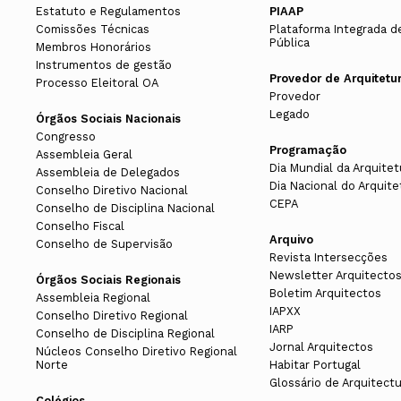
Estatuto e Regulamentos
PIAAP
Comissões Técnicas
Plataforma Integrada d
Pública
Membros Honorários
Instrumentos de gestão
Provedor de Arquitetu
Processo Eleitoral OA
Provedor
Legado
Órgãos Sociais Nacionais
Congresso
Programação
Assembleia Geral
Dia Mundial da Arquitet
Assembleia de Delegados
Dia Nacional do Arquite
Conselho Diretivo Nacional
CEPA
Conselho de Disciplina Nacional
Conselho Fiscal
Arquivo
Conselho de Supervisão
Revista Intersecções
Newsletter Arquitecto
Órgãos Sociais Regionais
Boletim Arquitectos
Assembleia Regional
IAPXX
Conselho Diretivo Regional
IARP
Conselho de Disciplina Regional
Jornal Arquitectos
Núcleos Conselho Diretivo Regional
Norte
Habitar Portugal
Glossário de Arquitect
Colégios