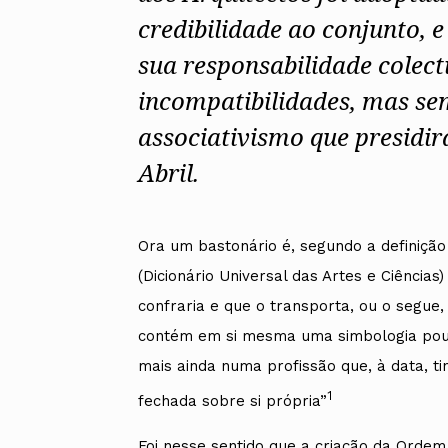
Alentejo
credibilidade ao conjunto, 
Algarve
sua responsabilidade colect
Madeira
Açores
incompatibilidades, mas sem
Comunic
associativismo que presidi
Toda a O
Norte
Abril.
Centro
Lisboa e 
Alentejo
Algarve
Ora um bastonário é, segundo a definição 
Madeira
(Dicionário Universal das Artes e Ciência
Açores
confraria e que o transporta, ou o segue
contém em si mesma uma simbologia pouco
mais ainda numa profissão que, à data, t
1
fechada sobre si própria”
Foi nesse sentido que a criação da Ordem