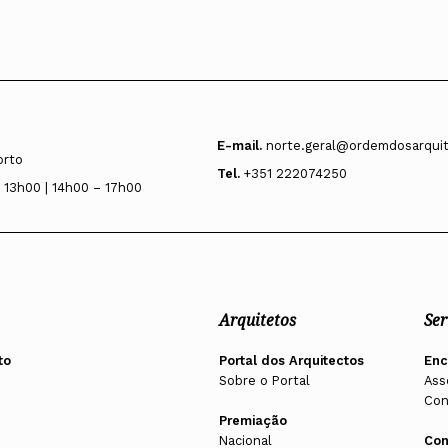
E-mail.
norte.geral@ordemdosarquit
orto
Tel.
+351 222074250
 13h00 | 14h00 – 17h00
Arquitetos
Ser
to
Portal dos Arquitectos
En
Sobre o Portal
Ass
Con
Premiação
Nacional
Con