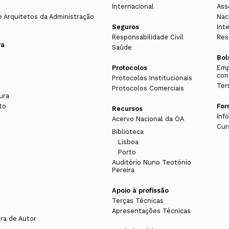
Internacional
Ass
e Arquitetos da Administração
Nac
Seguros
Int
Responsabilidade Civil
Res
ra
Saúde
Bol
Protocolos
Emp
con
Protocolos Institucionais
Ter
Protocolos Comerciais
ura
to
Fo
Recursos
Inf
Acervo Nacional da OA
Cur
Biblioteca
Lisboa
Porto
s
Auditório Nuno Teotónio
Pereira
Apoio à profissão
Terças Técnicas
Apresentações Técnicas
ura de Autor