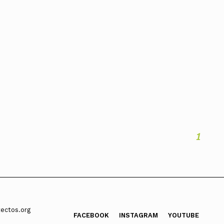
ados
A
Vale do Tejo
1
ectos.org
FACEBOOK
INSTAGRAM
YOUTUBE