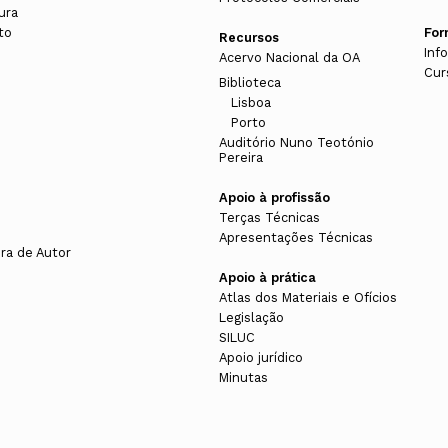
ura
to
Fo
Recursos
Inf
Acervo Nacional da OA
Cur
Biblioteca
Lisboa
Porto
s
Auditório Nuno Teotónio
Pereira
Apoio à profissão
Terças Técnicas
Apresentações Técnicas
ura de Autor
Apoio à prática
Atlas dos Materiais e Ofícios
Legislação
SILUC
Apoio jurídico
Minutas