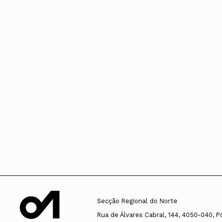
Conselho Diretivo Nacional
Conselho de Disciplina
Nacional
Conselho Fiscal
Conselho de Supervisão
Secção Regional do Norte
Rua de Álvares Cabral, 144, 4050-040, P