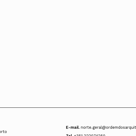
Alentejo
Algarve
Madeira
Açores
Comunic
Toda a O
Norte
Centro
Lisboa e 
Alentejo
Algarve
Madeira
Açores
E-mail.
norte.geral@ordemdosarquit
orto
Tel.
+351 222074250