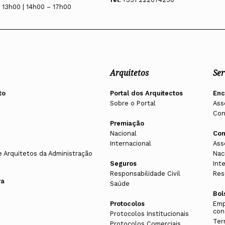
 13h00 | 14h00 – 17h00
Arquitetos
Ser
to
Portal dos Arquitectos
En
Sobre o Portal
Ass
Con
Premiação
Nacional
Con
Internacional
Ass
e Arquitetos da Administração
Nac
Seguros
Int
Responsabilidade Civil
Res
ra
Saúde
Bol
Protocolos
Emp
con
Protocolos Institucionais
Ter
Protocolos Comerciais