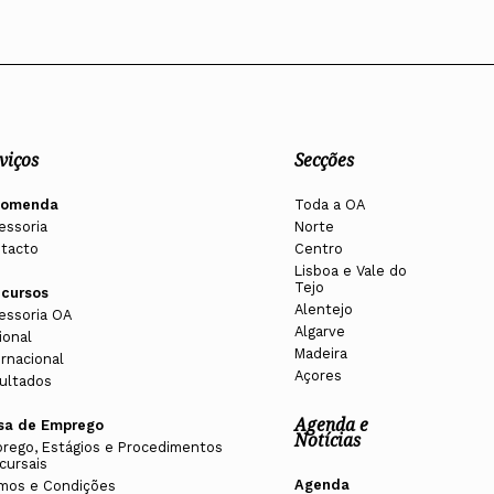
viços
Secções
comenda
Toda a OA
essoria
Norte
tacto
Centro
Lisboa e Vale do
Tejo
cursos
Alentejo
essoria OA
Algarve
ional
Madeira
ernacional
Açores
ultados
Agenda e
sa de Emprego
Notícias
rego, Estágios e Procedimentos
cursais
Agenda
mos e Condições