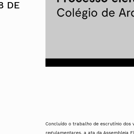
8 DE
Alentejo
Algarve
Madeira
Açores
Comunic
Toda a O
Norte
Centro
Lisboa e 
Alentejo
Algarve
Madeira
Açores
Concluído o trabalho de escrutínio dos 
regulamentares, a ata da Assembleia Ele