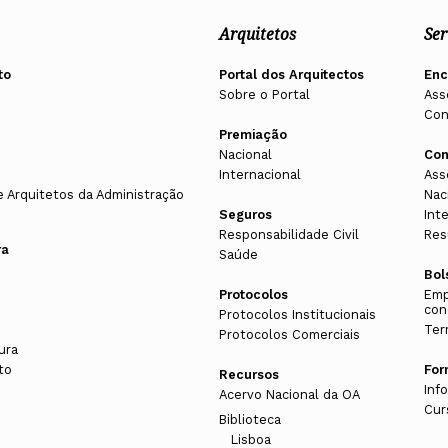
Arquitetos
Ser
to
Portal dos Arquitectos
En
Sobre o Portal
Ass
Con
Premiação
Nacional
Con
Internacional
Ass
e Arquitetos da Administração
Nac
Seguros
Int
Responsabilidade Civil
Res
ra
Saúde
Bol
Protocolos
Emp
con
Protocolos Institucionais
Ter
Protocolos Comerciais
ura
to
Fo
Recursos
Inf
Acervo Nacional da OA
Cur
Biblioteca
Lisboa