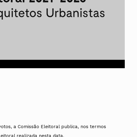
ados
A
Vale do Tejo
votos, a Comissão Eleitoral publica, nos termos
itoral realizada nesta data.