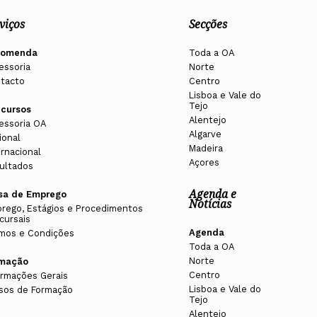
viços
Secções
comenda
Toda a OA
essoria
Norte
tacto
Centro
Lisboa e Vale do
Tejo
cursos
Alentejo
essoria OA
Algarve
ional
Madeira
ernacional
Açores
ultados
Agenda e
sa de Emprego
Notícias
rego, Estágios e Procedimentos
cursais
Agenda
mos e Condições
Toda a OA
Norte
rmação
Centro
ormações Gerais
Lisboa e Vale do
sos de Formação
Tejo
Alentejo