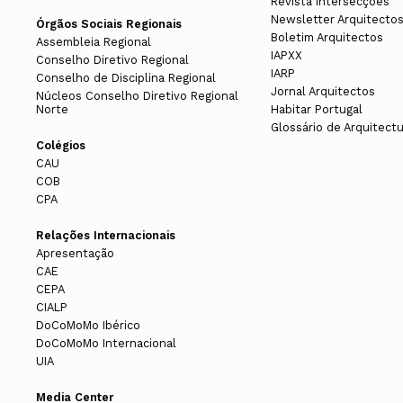
Revista Intersecções
Newsletter Arquitecto
Órgãos Sociais Regionais
Boletim Arquitectos
Assembleia Regional
IAPXX
Conselho Diretivo Regional
IARP
Conselho de Disciplina Regional
Jornal Arquitectos
Núcleos Conselho Diretivo Regional
Norte
Habitar Portugal
Glossário de Arquitect
Colégios
CAU
COB
CPA
Relações Internacionais
Apresentação
CAE
CEPA
CIALP
DoCoMoMo Ibérico
DoCoMoMo Internacional
UIA
Media Center