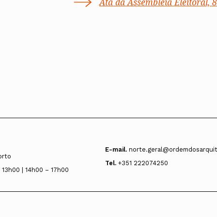
Ata da Assembleia Eleitoral, 
E-mail.
norte.geral@ordemdosarquit
orto
Tel.
+351 222074250
 13h00 | 14h00 – 17h00