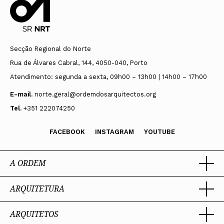
Secção Regional do Norte
Rua de Álvares Cabral, 144, 4050-040, Porto
Atendimento: segunda a sexta, 09h00 – 13h00 | 14h00 – 17h00
E-mail.
norte.geral@ordemdosarquitectos.org
Tel.
+351 222074250
FACEBOOK
INSTAGRAM
YOUTUBE
A ORDEM
ARQUITETURA
Ordem dos Arquitectos
Sobre a OA
Legado
ARQUITETOS
Trabalhar com Arquiteto
Sede