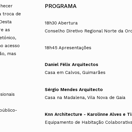
PROGRAMA
nhecer
 troca de
 Desta
18h30 Abertura
re as
Conselho Diretivo Regional Norte da Or
etónico,
no acesso
18h45 Apresentações
ção, mas
Daniel Félix Arquitectos
Casa em Calvos, Guimarães
Sérgio Mendes Arquitecto
sionais
Casa na Madalena, Vila Nova de Gaia
público-
Knn Architecture - Karolinne Alves e T
Equipamento de Habitação Colaborativ