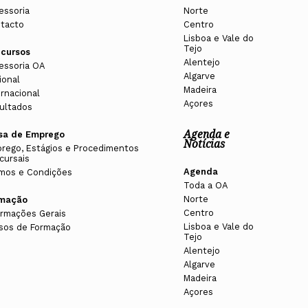
essoria
Norte
tacto
Centro
Lisboa e Vale do
Tejo
cursos
Alentejo
essoria OA
Algarve
ional
Madeira
ernacional
Açores
ultados
Agenda e
sa de Emprego
Notícias
rego, Estágios e Procedimentos
cursais
Agenda
mos e Condições
Toda a OA
Norte
rmação
Centro
ormações Gerais
Lisboa e Vale do
sos de Formação
Tejo
Alentejo
Algarve
Madeira
Açores