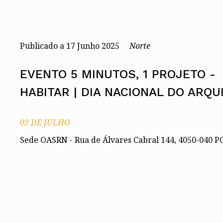
Conselho Diretivo Nacional
Conselho de Disciplina
Nacional
Conselho Fiscal
Publicado a
17
Junho 2025
Norte
Conselho de Supervisão
EVENTO 5 MINUTOS, 1 PROJETO -
HABITAR | DIA NACIONAL DO ARQU
02 DE JULHO
Sede OASRN - Rua de Álvares Cabral 144, 4050-040 