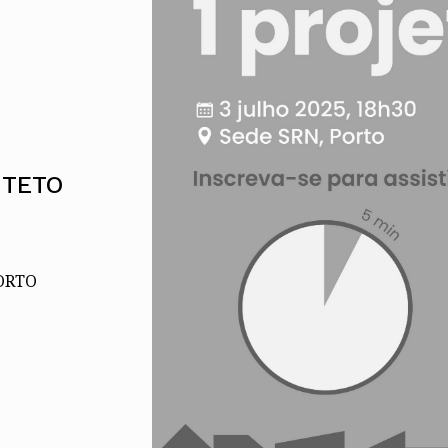
Alentejo
Algarve
Madeira
Açores
Comunic
Toda a O
Norte
ITETO
Centro
Lisboa e 
Alentejo
Algarve
Madeira
PORTO
Açores