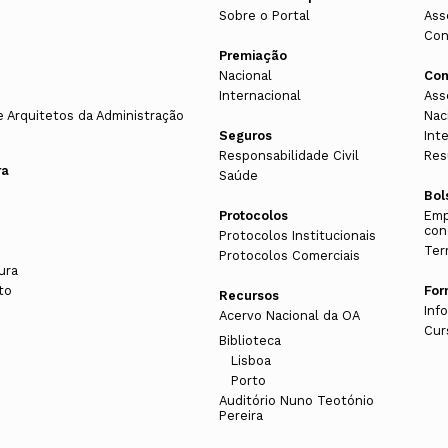
Sobre o Portal
Ass
Con
Premiação
Nacional
Con
Internacional
Ass
e Arquitetos da Administração
Nac
Seguros
Int
Responsabilidade Civil
Res
ra
Saúde
Bol
Protocolos
Emp
con
Protocolos Institucionais
Ter
Protocolos Comerciais
ura
to
Fo
Recursos
Inf
Acervo Nacional da OA
Cur
Biblioteca
Lisboa
Porto
s
Auditório Nuno Teotónio
Pereira