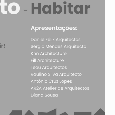
ados
A
Vale do Tejo