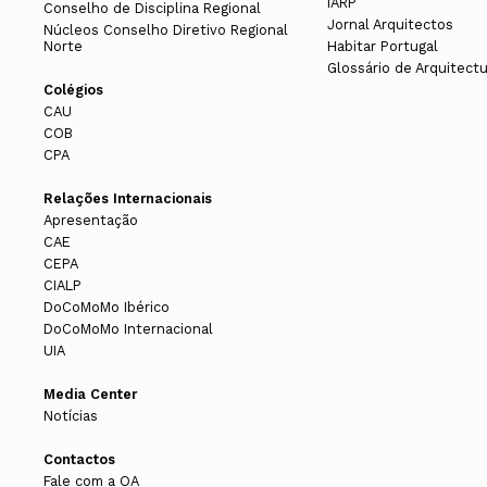
IARP
Conselho de Disciplina Regional
Jornal Arquitectos
Núcleos Conselho Diretivo Regional
Norte
Habitar Portugal
Glossário de Arquitect
Colégios
CAU
COB
CPA
Relações Internacionais
Apresentação
CAE
CEPA
CIALP
DoCoMoMo Ibérico
DoCoMoMo Internacional
UIA
Media Center
Notícias
Contactos
Fale com a OA