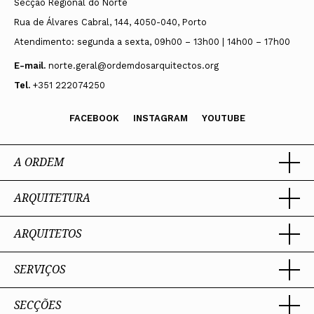
Secção Regional do Norte
Rua de Álvares Cabral, 144, 4050-040, Porto
Atendimento: segunda a sexta, 09h00 – 13h00 | 14h00 – 17h00
E-mail.
norte.geral@ordemdosarquitectos.org
Tel.
+351 222074250
FACEBOOK
INSTAGRAM
YOUTUBE
A ORDEM
ARQUITETURA
Ordem dos Arquitectos
Sobre a OA
Legado
ARQUITETOS
Trabalhar com Arquiteto
Sede
Porquê um Arquiteto
Presidente
Boas práticas
SERVIÇOS
Estatuto e Regulamentos
Portal dos Arquitectos
Perguntas Frequentes
Comissões Técnicas
Sobre o Portal
Membros Honorários
SECÇÕES
Encomenda
PIAAP