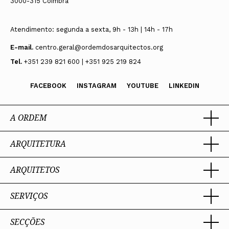
3000-315 Coimbra
Atendimento: segunda a sexta, 9h - 13h | 14h - 17h
E-mail.
centro.geral@ordemdosarquitectos.org
Tel.
+351 239 821 600 | +351 925 219 824
FACEBOOK
INSTAGRAM
YOUTUBE
LINKEDIN
A ORDEM
ARQUITETURA
Ordem dos Arquitectos
Sobre a OA
Legado
ARQUITETOS
Trabalhar com Arquiteto
Sede
Porquê um Arquiteto
Presidente
Boas práticas
SERVIÇOS
Estatuto e Regulamentos
Portal dos Arquitectos
Perguntas Frequentes
Comissões Técnicas
Sobre o Portal
Membros Honorários
SECÇÕES
Encomenda
PIAAP