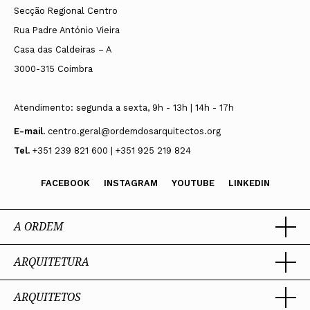
Secção Regional Centro
Rua Padre António Vieira
Casa das Caldeiras – A
3000-315 Coimbra
Atendimento: segunda a sexta, 9h - 13h | 14h - 17h
E-mail.
centro.geral@ordemdosarquitectos.org
Tel.
+351 239 821 600 | +351 925 219 824
FACEBOOK
INSTAGRAM
YOUTUBE
LINKEDIN
A ORDEM
ARQUITETURA
Ordem dos Arquitectos
Sobre a OA
Legado
ARQUITETOS
Trabalhar com Arquiteto
Sede