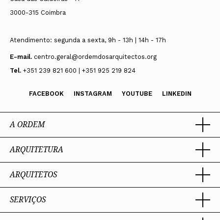
3000-315 Coimbra
Atendimento: segunda a sexta, 9h - 13h | 14h - 17h
E-mail.
centro.geral@ordemdosarquitectos.org
Tel.
+351 239 821 600 | +351 925 219 824
FACEBOOK
INSTAGRAM
YOUTUBE
LINKEDIN
A ORDEM
ARQUITETURA
Ordem dos Arquitectos
Sobre a OA
Legado
ARQUITETOS
Trabalhar com Arquiteto
Sede
Porquê um Arquiteto
Presidente
Boas práticas
SERVIÇOS
Estatuto e Regulamentos
Portal dos Arquitectos
Perguntas Frequentes
Comissões Técnicas
Sobre o Portal