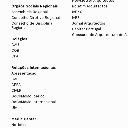
Newsletter Arquitectos
Órgãos Sociais Regionais
Boletim Arquitectos
Assembleia Regional
IAPXX
Conselho Diretivo Regional
IARP
Conselho de Disciplina
Jornal Arquitectos
Regional
Habitar Portugal
Glossário de Arquitectura de A
Colégios
CAU
COB
CPA
Relações Internacionais
Apresentação
CAE
CEPA
CIALP
DoCoMoMo Ibérico
DoCoMoMo Internacional
UIA
Media Center
Notícias