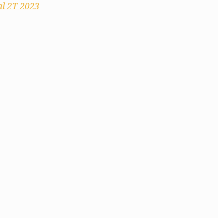
al 2T 2023
ados
A
Vale do Tejo