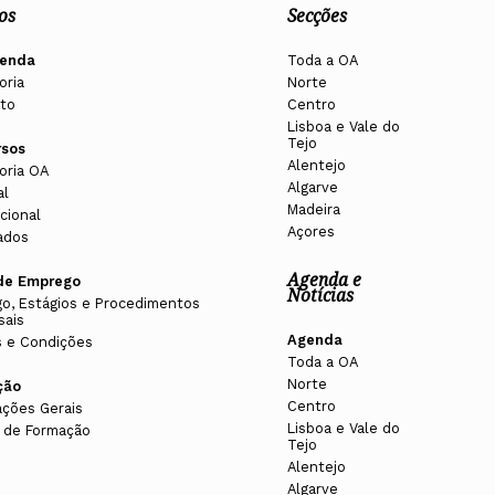
os
Secções
enda
Toda a OA
oria
Norte
to
Centro
Lisboa e Vale do
Tejo
rsos
Alentejo
oria OA
Algarve
al
Madeira
cional
Açores
ados
Agenda e
de Emprego
Notícias
o, Estágios e Procedimentos
sais
Agenda
 e Condições
Toda a OA
Norte
ção
Centro
ações Gerais
Lisboa e Vale do
 de Formação
Tejo
Alentejo
Algarve