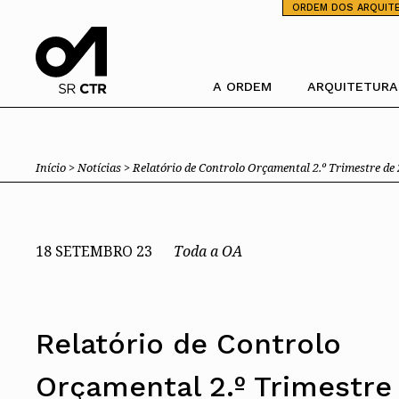
⁄
ORDEM DOS ARQUIT
A ORDEM
ARQUITETURA
Pesquisa
Ordem dos Arquitectos
Trabalhar com 
Início >
Notícias >
Relatório de Controlo Orçamental 2.º Trimestre de
Sobre a OA
Porquê um Arqu
Legado
Boas práticas
Sede
Perguntas Freq
Presidente
Estatuto e Regulamentos
PIAAP
18 SETEMBRO 23
Toda a OA
Comissões Técnicas
Plataforma Inte
Pública
Membros Honorários
Instrumentos de gestão
Processo Eleitoral OA
Relatório de Controlo
Órgãos Sociais Nacionais
Congresso
Orçamental 2.º Trimestre
Assembleia Geral
Assembleia de Delegados