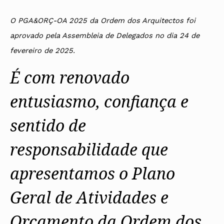
Protocolos
IARP
Conselho de Disciplina
Algarve
Algarve
Apoio à prática
Nacional
Protocolos
Jornal Arquitectos
Madeira
Madeira
Atlas dos Materiais e Ofícios
O PGA&ORÇ-OA 2025 da Ordem dos Arquitectos foi
Institucionais
Conselho Fiscal
Habitar Portugal
Açores
Açores
Legislação
Protocolos Comerciais
aprovado pela Assembleia de Delegados no dia 24 de
Conselho de Supervisão
Glossário de
SILUC
Arquitectura de
Notícias
Apoio jurídico
fevereiro de 2025.
Autor
Órgãos Sociais Regionais
Toda a OA
Minutas
Assembleia Regional
Norte
É com renovado
Conselho Diretivo Regional
Centro
Conselho de Disciplina
Lisboa e Vale do Tejo
Regional
entusiasmo, confiança e
Alentejo
Algarve
Colégios
Madeira
sentido de
CAU
Açores
COB
responsabilidade que
CPA
apresentamos o Plano
Geral de Atividades e
Orçamento da Ordem dos