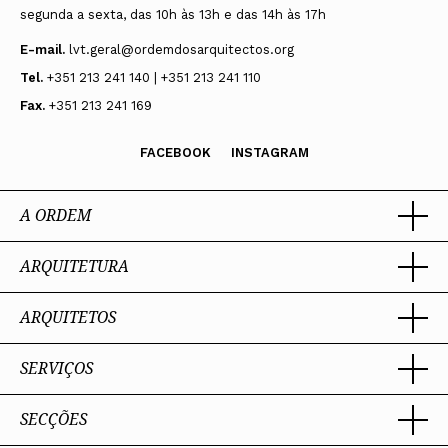
segunda a sexta, das 10h às 13h e das 14h às 17h
E-mail.
lvt.geral@ordemdosarquitectos.org
Tel.
+351 213 241 140 | +351 213 241 110
Fax.
+351 213 241 169
FACEBOOK
INSTAGRAM
A ORDEM
ARQUITETURA
Ordem dos Arquitectos
Sobre a OA
Legado
ARQUITETOS
Trabalhar com Arquiteto
Sede
Porquê um Arquiteto
Presidente
Boas práticas
SERVIÇOS
Estatuto e Regulamentos
Portal dos Arquitectos
Perguntas Frequentes
Comissões Técnicas
Sobre o Portal
Membros Honorários
SECÇÕES
Encomenda
PIAAP
Instrumentos de gestão
Premiação
Assessoria