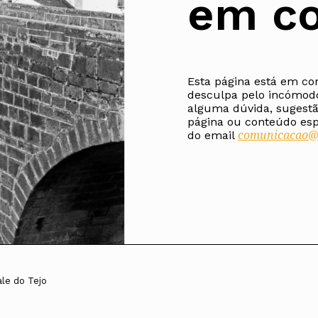
em co
Alentejo
Algarve
Madeira
Açores
Esta página está em co
Comunic
desculpa pelo incómod
Toda a O
alguma dúvida, sugestã
Norte
página ou conteúdo espe
Centro
comunicacao@o
do email
Lisboa e 
Alentejo
Algarve
Madeira
Açores
ale do Tejo