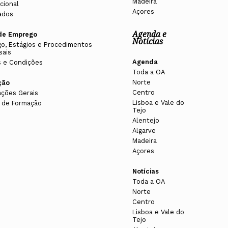
Madeira
cional
Açores
ados
Agenda e
de Emprego
Notícias
o, Estágios e Procedimentos
sais
Agenda
 e Condições
Toda a OA
Norte
ção
Centro
ações Gerais
Lisboa e Vale do
 de Formação
Tejo
Alentejo
Algarve
Madeira
Açores
Notícias
Toda a OA
Norte
Centro
Lisboa e Vale do
Tejo