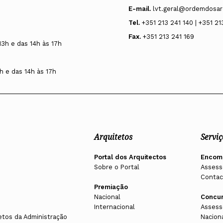
E-mail.
lvt.geral@ordemdosar
Tel.
+351 213 241 140 | +351 21
Fax.
+351 213 241 169
13h e das 14h às 17h
h e das 14h às 17h
Arquitetos
Serviç
Portal dos Arquitectos
Encom
Sobre o Portal
Assess
Contac
Premiação
Nacional
Concu
Internacional
Assess
etos da Administração
Nacion