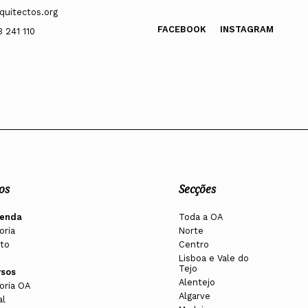
quitectos.org
FACEBOOK
INSTAGRAM
3 241 110
os
Secções
enda
Toda a OA
oria
Norte
to
Centro
Lisboa e Vale do
Tejo
rsos
Alentejo
oria OA
Algarve
al