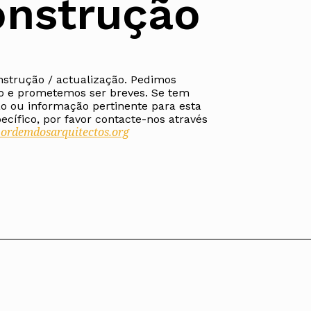
nstrução
nstrução / actualização. Pedimos
ados
o e prometemos ser breves. Se tem
A
o ou informação pertinente para esta
cífico, por favor contacte-nos através
rdemdosarquitectos.org
Vale do Tejo