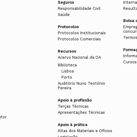
Seguros
Interna
Responsabilidade Civil
Result
Saúde
Bolsa 
Protocolos
Empreg
concur
Protocolos Institucionais
Termos
Protocolos Comerciais
Forma
Recursos
Inform
Acervo Nacional da OA
Cursos
Biblioteca
Lisboa
Porto
Auditório Nuno Teotónio
Pereira
Apoio à profissão
Terças Técnicas
Apresentações Técnicas
utor
Apoio à prática
Atlas dos Materiais e Ofícios
Legislação