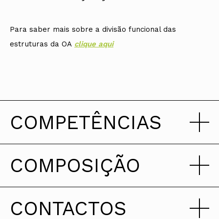
Para saber mais sobre a divisão funcional das
estruturas da OA
clique aqui
COMPETÊNCIAS
COMPOSIÇÃO
Em construção. Prometemos ser breves.
CONTACTOS
Mandato 2023-2026