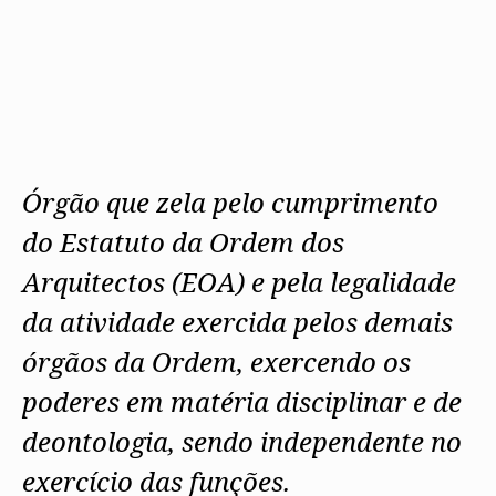
Protocolos
IARP
Conselho de Disciplina
Algarve
Algarve
Apoio à prática
Nacional
Protocolos
Jornal Arquitectos
Madeira
Madeira
Atlas dos Materiais e Ofícios
Institucionais
Conselho Fiscal
Habitar Portugal
Açores
Açores
Legislação
Protocolos Comerciais
Conselho de Supervisão
Glossário de
SILUC
Arquitectura de
Notícias
Apoio jurídico
Autor
Órgãos Sociais Regionais
Toda a OA
Minutas
Assembleia Regional
Norte
Conselho Diretivo Regional
Centro
Conselho de Disciplina
Órgão que zela pelo cumprimento
Lisboa e Vale do Tejo
Regional
Alentejo
do Estatuto da Ordem dos
Algarve
Colégios
Madeira
Arquitectos (EOA) e pela legalidade
CAU
Açores
COB
da atividade exercida pelos demais
CPA
órgãos da Ordem, exercendo os
poderes em matéria disciplinar e de
deontologia, sendo independente no
exercício das funções.