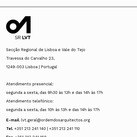
Presidente
Ordem dos Arquitectos
Pedro Jorge Ribeiro Guedes Lebre
Travessa do Carvalho, 23
Vogais
1249-003 Lisboa
Secção Regional de Lisboa e Vale do Tejo
Lia Andreia Cristóvão Ferreira
Travessa do Carvalho 23,
Toni Filipe Gonçalves Barreiros
1249-003 Lisboa | Portugal
Fátima Cristina Dias Pereira
Telefone
: +351 21 324 11 10
José Manuel de Freitas Ferreira
Atendimento presencial:
disciplina@ordemdosarquitectos.org
Ana Filipa Mascarenhas Alão de Oliveira (suplente)
segunda a sexta, das 9h30 às 13h e das 14h às 17h
Atendimento telefónico:
segunda a sexta, das 10h às 13h e das 14h às 17h
E-mail.
lvt.geral@ordemdosarquitectos.org
Tel.
+351 213 241 140 | +351 213 241 110