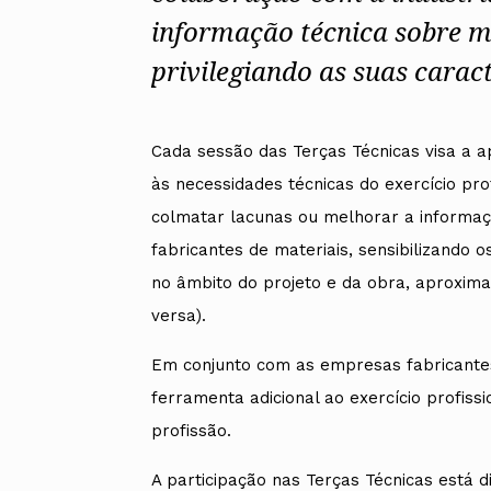
Alentejo
informação técnica sobre ma
Algarve
privilegiando as suas caract
Madeira
Açores
Comunic
Cada sessão das Terças Técnicas visa a 
Toda a O
Norte
às necessidades técnicas do exercício pr
Centro
colmatar lacunas ou melhorar a informaç
Lisboa e 
Alentejo
fabricantes de materiais, sensibilizando o
Algarve
no âmbito do projeto e da obra, aproximan
Madeira
Açores
versa).
Em conjunto com as empresas fabricante
ferramenta adicional ao exercício profissi
profissão.
A participação nas Terças Técnicas está dis