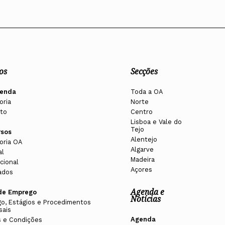
os
Secções
enda
Toda a OA
oria
Norte
to
Centro
Lisboa e Vale do
Tejo
rsos
Alentejo
oria OA
Algarve
al
Madeira
cional
Açores
ados
Agenda e
de Emprego
Notícias
o, Estágios e Procedimentos
sais
Agenda
 e Condições