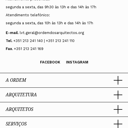
segunda a sexta, das 9h30 às 13h e das 14h às 17h
Atendimento telefónico:
segunda a sexta, das 10h às 13h e das 14h às 17h
E-mail.
lvt.geral@ordemdosarquitectos.org
Tel.
+351 213 241 140 | +351 213 241 110
Fax.
+351 213 241 169
FACEBOOK
INSTAGRAM
A ORDEM
ARQUITETURA
Ordem dos Arquitectos
Sobre a OA
Legado
ARQUITETOS
Trabalhar com Arquiteto
Sede
Porquê um Arquiteto
Presidente
Boas práticas
SERVIÇOS
Estatuto e Regulamentos
Portal dos Arquitectos