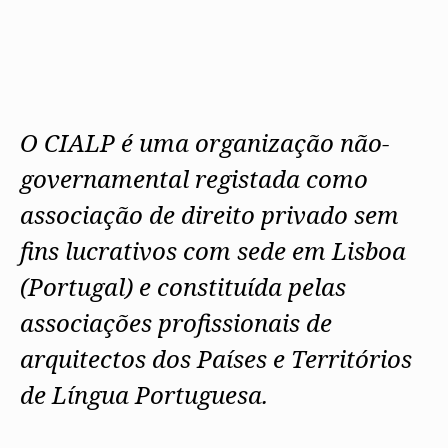
Protocolos
IARP
Conselho de Disciplina
Algarve
Algarve
Apoio à prática
Nacional
Protocolos
Jornal Arquitectos
Madeira
Madeira
Atlas dos Materiais e Ofícios
Institucionais
Conselho Fiscal
Habitar Portugal
Açores
Açores
Legislação
Protocolos Comerciais
Conselho de Supervisão
Glossário de
SILUC
Arquitectura de
Notícias
Apoio jurídico
Autor
Órgãos Sociais Regionais
Toda a OA
Minutas
Assembleia Regional
O CIALP é uma organização não-
Norte
Conselho Diretivo Regional
Centro
governamental registada como
Conselho de Disciplina
Lisboa e Vale do Tejo
Regional
Alentejo
associação de direito privado sem
Algarve
Colégios
Madeira
fins lucrativos com sede em Lisboa
CAU
Açores
COB
(Portugal) e constituída pelas
CPA
associações profissionais de
arquitectos dos Países e Territórios
de Língua Portuguesa.