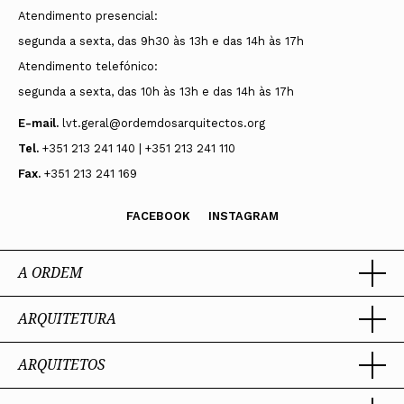
Atendimento presencial:
segunda a sexta, das 9h30 às 13h e das 14h às 17h
Atendimento telefónico:
segunda a sexta, das 10h às 13h e das 14h às 17h
E-mail.
lvt.geral@ordemdosarquitectos.org
Tel.
+351 213 241 140 | +351 213 241 110
Fax.
+351 213 241 169
FACEBOOK
INSTAGRAM
A ORDEM
ARQUITETURA
Ordem dos Arquitectos
Sobre a OA
Legado
ARQUITETOS
Trabalhar com Arquiteto
Sede
Porquê um Arquiteto
Presidente