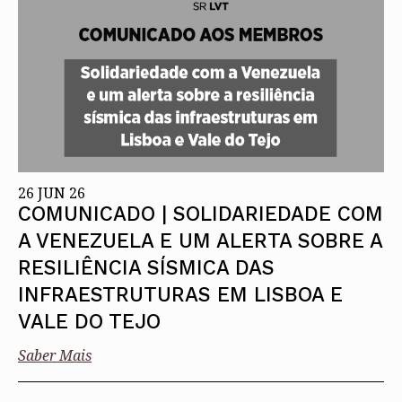
Protocolos
IARP
Conselho de Disciplina
Algarve
Algarve
Apoio à prática
Nacional
Protocolos
Jornal Arquitectos
Madeira
Madeira
Atlas dos Materiais e Ofícios
Institucionais
Conselho Fiscal
Habitar Portugal
Açores
Açores
Legislação
Protocolos Comerciais
Conselho de Supervisão
Glossário de
SILUC
Arquitectura de
Notícias
Apoio jurídico
Autor
Órgãos Sociais Regionais
Toda a OA
Minutas
Assembleia Regional
Norte
Conselho Diretivo Regional
Centro
Conselho de Disciplina
Lisboa e Vale do Tejo
Regional
Alentejo
26 JUN 26
Algarve
Colégios
COMUNICADO | SOLIDARIEDADE COM
Madeira
CAU
Açores
A VENEZUELA E UM ALERTA SOBRE A
COB
CPA
RESILIÊNCIA SÍSMICA DAS
INFRAESTRUTURAS EM LISBOA E
VALE DO TEJO
Saber Mais