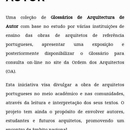
Protocolos
IARP
Conselho de Disciplina
Algarve
Algarve
Apoio à prática
Nacional
Protocolos
Jornal Arquitectos
Madeira
Madeira
Atlas dos Materiais e Ofícios
Institucionais
Conselho Fiscal
Habitar Portugal
Açores
Açores
Legislação
Uma coleção de
Glossários de Arquitectura de
Protocolos Comerciais
Conselho de Supervisão
Glossário de
SILUC
Arquitectura de
Autor
com base n​o estudo por várias instituições de
Notícias
Apoio jurídico
Autor
Órgãos Sociais Regionais
Toda a OA
Minutas
ensino das obras de arquitetos de referência
Assembleia Regional
Norte
portugueses, apresentar uma exposição e
Conselho Diretivo Regional
Centro
Conselho de Disciplina
Lisboa e Vale do Tejo
posteriormente disponibilizar o Glossário para
Regional
Alentejo
consulta on-line no site da Ordem dos Arquitectos
Algarve
Colégios
Madeira
(OA).
CAU
Açores
COB
CPA
Esta iniciativa visa divulgar a obra de arquitetos
portugueses no meio académico e ​n​as comunidades,
através da leitura e interpretação dos seus textos. O
projeto tem ainda o propósito de envolver autores,
estudantes e futuros arquitetos, promovendo um
encontro de âmbito nacional.