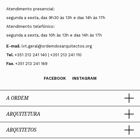
Atendimento presencial:
segunda a sexta, das 9h30 às 13h e das 14h às 17h
Atendimento telefónico:
segunda a sexta, das 10h às 13h e das 14h às 17h
E-mail.
lvt.geral@ordemdosarquitectos.org
Tel.
+351 213 241 140 | +351 213 241 110
Fax.
+351 213 241 169
FACEBOOK
INSTAGRAM
A ORDEM
ARQUITETURA
Ordem dos Arquitectos
Sobre a OA
Legado
ARQUITETOS
Trabalhar com Arquiteto
Sede
Porquê um Arquiteto