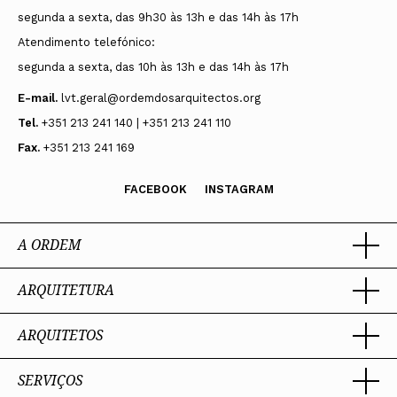
segunda a sexta, das 9h30 às 13h e das 14h às 17h
Atendimento telefónico:
segunda a sexta, das 10h às 13h e das 14h às 17h
E-mail.
lvt.geral@ordemdosarquitectos.org
Tel.
+351 213 241 140 | +351 213 241 110
Fax.
+351 213 241 169
FACEBOOK
INSTAGRAM
A ORDEM
ARQUITETURA
Ordem dos Arquitectos
Sobre a OA
Legado
ARQUITETOS
Trabalhar com Arquiteto
Sede
Porquê um Arquiteto
Presidente
Boas práticas
SERVIÇOS
Estatuto e Regulamentos
Portal dos Arquitectos
Perguntas Frequentes