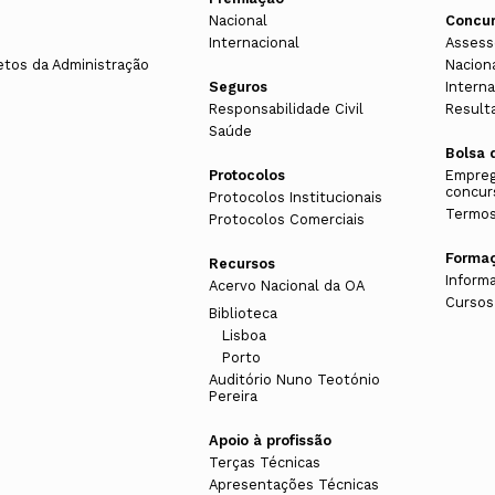
Nacional
Concu
Internacional
Assess
etos da Administração
Nacion
Seguros
Interna
Responsabilidade Civil
Result
Saúde
Bolsa 
Protocolos
Empreg
concur
Protocolos Institucionais
Termos
Protocolos Comerciais
Forma
Recursos
Inform
Acervo Nacional da OA
Cursos
Biblioteca
Lisboa
Porto
Auditório Nuno Teotónio
Pereira
Apoio à profissão
Terças Técnicas
Apresentações Técnicas