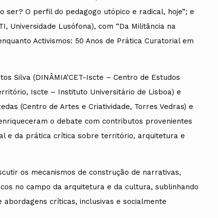
o ser? O perfil do pedagogo utópico e radical, hoje”; e
, Universidade Lusófona), com “Da Militância na
enquanto Activismos: 50 Anos de Prática Curatorial em
tos Silva (DINÂMIA’CET-Iscte – Centro de Estudos
tório, Iscte – Instituto Universitário de Lisboa) e
das (Centro de Artes e Criatividade, Torres Vedras) e
ue enriqueceram o debate com contributos provenientes
 e da prática crítica sobre território, arquitetura e
iscutir os mecanismos de construção de narrativas,
icos no campo da arquitetura e da cultura, sublinhando
 abordagens críticas, inclusivas e socialmente