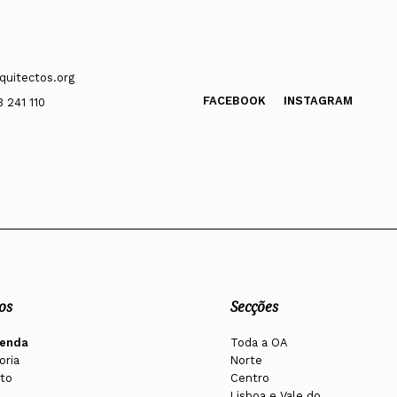
quitectos.org
FACEBOOK
INSTAGRAM
3 241 110
os
Secções
enda
Toda a OA
oria
Norte
to
Centro
Lisboa e Vale do