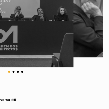
ados
A
Vale do Tejo
nversa #9