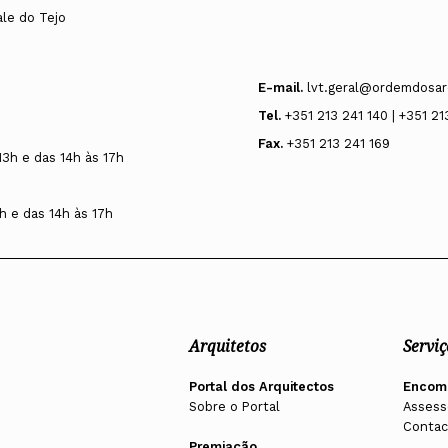
ale do Tejo
E-mail.
lvt.geral@ordemdosar
Tel.
+351 213 241 140 | +351 21
Fax.
+351 213 241 169
13h e das 14h às 17h
h e das 14h às 17h
Arquitetos
Serviç
Portal dos Arquitectos
Encom
Sobre o Portal
Assess
Contac
Premiação