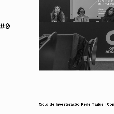
Alentejo
Algarve
Madeira
Açores
 #9
Comunic
Toda a O
Norte
Centro
Lisboa e 
Alentejo
Algarve
Madeira
Açores
Ciclo de Investigação Rede Tagus | Co