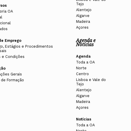
Tejo
rsos
Alentejo
oria OA
Algarve
al
Madeira
cional
Açores
ados
Agenda e
de Emprego
Notícias
o, Estágios e Procedimentos
sais
Agenda
 e Condições
Toda a OA
Norte
ção
Centro
ações Gerais
Lisboa e Vale do
 de Formação
Tejo
Alentejo
Algarve
Madeira
Açores
Notícias
Toda a OA
Norte