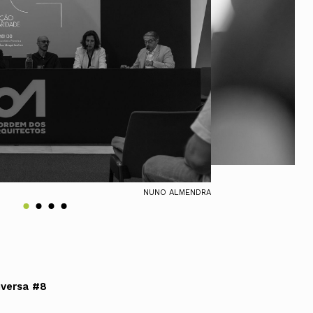
ados
A
Vale do Tejo
NUNO ALMENDRA
nversa #8