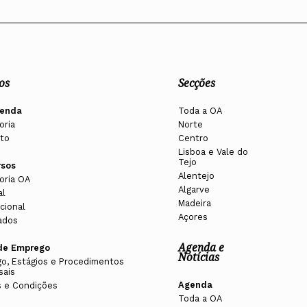
os
Secções
enda
Toda a OA
oria
Norte
to
Centro
Lisboa e Vale do
Tejo
rsos
Alentejo
oria OA
Algarve
al
Madeira
cional
Açores
ados
Agenda e
de Emprego
Notícias
o, Estágios e Procedimentos
sais
Agenda
 e Condições
Toda a OA