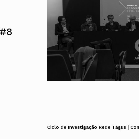
Alentejo
Algarve
Madeira
Açores
 #8
Comunic
Toda a O
Norte
Centro
Lisboa e 
Alentejo
Algarve
Madeira
Açores
Ciclo de Investigação Rede Tagus | Co