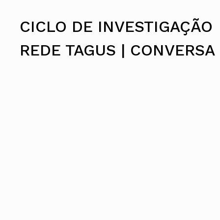
Conselho Diretivo Nacional
Conselho de Disciplina Nacional
CICLO DE INVESTIGAÇÃO
Conselho Fiscal
Conselho de Supervisão
REDE TAGUS | CONVERSA