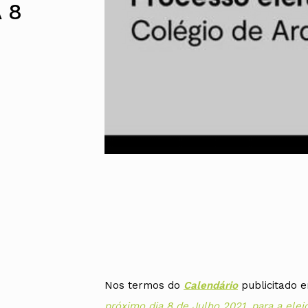
 8
Alentejo
Algarve
Madeira
Açores
Comunic
Toda a O
Norte
Centro
Lisboa e 
Alentejo
Algarve
Madeira
Açores
Nos termos do
Calendário
publicitado 
próximo dia 8 de Julho 2021, para a ele