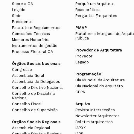
Sobre a OA
Porquê um Arquiteto
Legado
Boas práticas
Sede
Perguntas Frequentes
Presidente
Estatuto e Regulamentos
PIAAP
Comissões Técnicas
Plataforma Integrada de Arquit
Pública
Membros Honorários
Instrumentos de gestão
Provedor de Arquitetura
Processo Eleitoral OA
Provedor
Legado
Órgãos Sociais Nacionais
Congresso
Programação
Assembleia Geral
Dia Mundial da Arquitetura
Assembleia de Delegados
Dia Nacional do Arquiteto
Conselho Diretivo Nacional
CEPA
Conselho de Disciplina
Nacional
Conselho Fiscal
Arquivo
Conselho de Supervisão
Revista Intersecções
Newsletter Arquitectos
Órgãos Sociais Regionais
Boletim Arquitectos
Assembleia Regional
IAPXX
Conselho Diretivo Regional
IARP