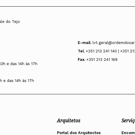
ale do Tejo
E-mail.
lvt.geral@ordemdosar
Tel.
+351 213 241 140 | +351 21
Fax.
+351 213 241 169
13h e das 14h às 17h
h e das 14h às 17h
Arquitetos
Serviç
Portal dos Arquitectos
Encom