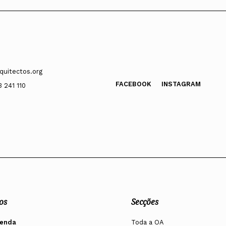
quitectos.org
FACEBOOK
INSTAGRAM
3 241 110
os
Secções
enda
Toda a OA