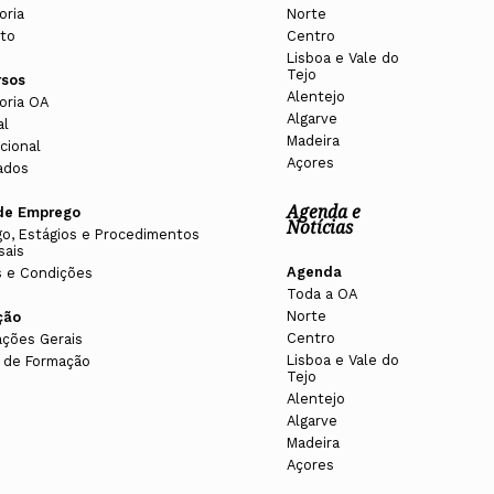
oria
Norte
to
Centro
Lisboa e Vale do
Tejo
rsos
Alentejo
oria OA
Algarve
al
Madeira
cional
Açores
ados
Agenda e
de Emprego
Notícias
o, Estágios e Procedimentos
sais
Agenda
 e Condições
Toda a OA
Norte
ção
Centro
ações Gerais
Lisboa e Vale do
 de Formação
Tejo
Alentejo
Algarve
Madeira
Açores