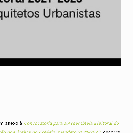
ados
A
Vale do Tejo
em anexo à
Convocatória para a Assembleia Eleitoral do
ição dos órgãos do Colégio, mandato 2021-2023
, decorre