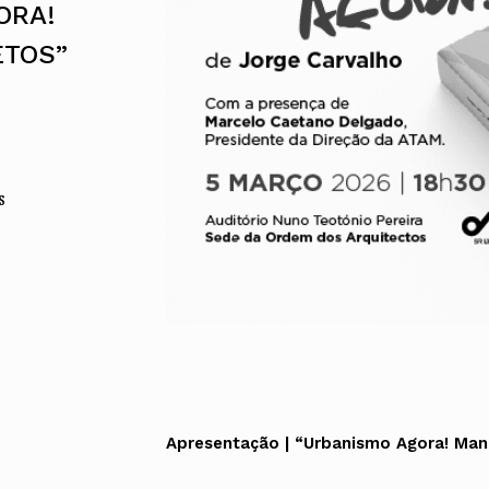
ORA!
Alentejo
Algarve
ETOS”
Madeira
Açores
Comunic
Toda a O
Norte
s
Centro
Lisboa e 
Alentejo
Algarve
Madeira
Açores
Apresentação | “Urbanismo Agora! Manu