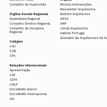
Conselho de Supervisão
Revista Intersecções
Newsletter Arquitectos
Órgãos Sociais Regionais
Boletim Arquitectos
Assembleia Regional
IAPXX
Conselho Diretivo Regional
IARP
Conselho de Disciplina
Jornal Arquitectos
Regional
Habitar Portugal
Glossário de Arquitectura de A
Colégios
CAU
COB
CPA
Relações Internacionais
Apresentação
CAE
CEPA
CIALP
DoCoMoMo Ibérico
DoCoMoMo Internacional
UIA