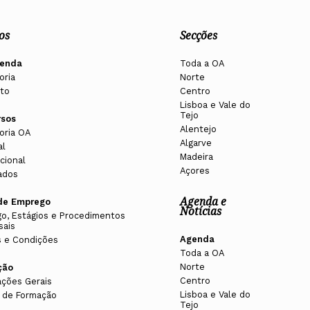
os
Secções
enda
Toda a OA
oria
Norte
to
Centro
Lisboa e Vale do
Tejo
rsos
Alentejo
oria OA
Algarve
al
Madeira
cional
Açores
ados
Agenda e
de Emprego
Notícias
o, Estágios e Procedimentos
sais
Agenda
 e Condições
Toda a OA
Norte
ção
Centro
ações Gerais
Lisboa e Vale do
 de Formação
Tejo