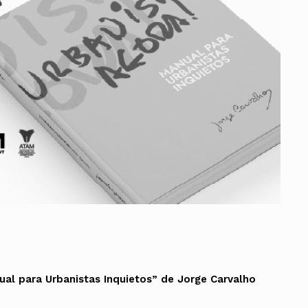
ados
A
Vale do Tejo
al para Urbanistas Inquietos” de Jorge Carvalho