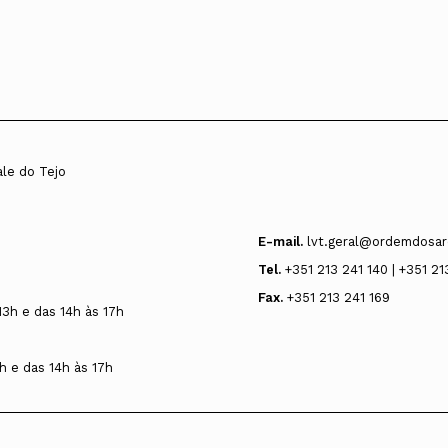
ale do Tejo
E-mail.
lvt.geral@ordemdosar
Tel.
+351 213 241 140 | +351 21
Fax.
+351 213 241 169
13h e das 14h às 17h
h e das 14h às 17h