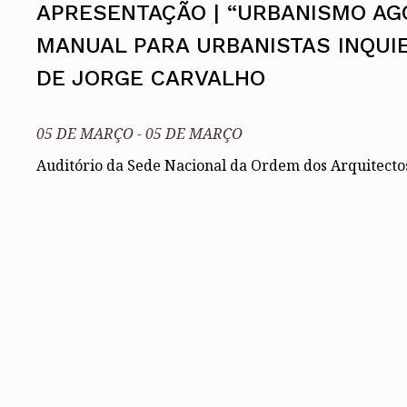
APRESENTAÇÃO | “URBANISMO AG
Conselho Diretivo Nacional
Conselho de Disciplina Nacional
MANUAL PARA URBANISTAS INQUI
Conselho Fiscal
DE JORGE CARVALHO
Conselho de Supervisão
05 DE MARÇO
-
05 DE MARÇO
Auditório da Sede Nacional da Ordem dos Arquitecto