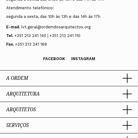
Atendimento telefónico:
segunda a sexta, das 10h às 13h e das 14h às 17h
E-mail.
lvt.geral@ordemdosarquitectos.org
Tel.
+351 213 241 140 | +351 213 241 110
Fax.
+351 213 241 169
FACEBOOK
INSTAGRAM
A ORDEM
ARQUITETURA
Ordem dos Arquitectos
Sobre a OA
Legado
ARQUITETOS
Trabalhar com Arquiteto
Sede
Porquê um Arquiteto
Presidente
Boas práticas
SERVIÇOS
Estatuto e Regulamentos
Portal dos Arquitectos
Perguntas Frequentes
Comissões Técnicas
Sobre o Portal