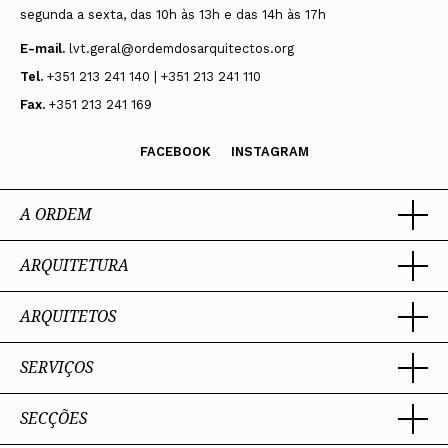
segunda a sexta, das 10h às 13h e das 14h às 17h
E-mail.
lvt.geral@ordemdosarquitectos.org
Tel.
+351 213 241 140 | +351 213 241 110
Fax.
+351 213 241 169
FACEBOOK
INSTAGRAM
A ORDEM
ARQUITETURA
Ordem dos Arquitectos
Sobre a OA
Legado
ARQUITETOS
Trabalhar com Arquiteto
Sede
Porquê um Arquiteto
Presidente
Boas práticas
SERVIÇOS
Estatuto e Regulamentos
Portal dos Arquitectos
Perguntas Frequentes
Comissões Técnicas
Sobre o Portal
Membros Honorários
SECÇÕES
Encomenda
PIAAP
Instrumentos de gestão
Premiação
Assessoria