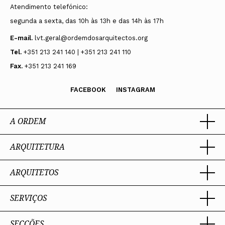
Atendimento telefónico:
segunda a sexta, das 10h às 13h e das 14h às 17h
E-mail.
lvt.geral@ordemdosarquitectos.org
Tel.
+351 213 241 140 | +351 213 241 110
Fax.
+351 213 241 169
FACEBOOK
INSTAGRAM
A ORDEM
ARQUITETURA
Ordem dos Arquitectos
Sobre a OA
Legado
ARQUITETOS
Trabalhar com Arquiteto
Sede
Porquê um Arquiteto
Presidente
Boas práticas
SERVIÇOS
Estatuto e Regulamentos
Portal dos Arquitectos
Perguntas Frequentes
Comissões Técnicas
Sobre o Portal
Membros Honorários
SECÇÕES