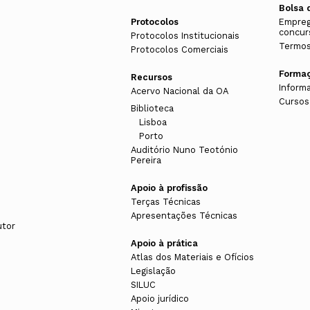
Bolsa 
Protocolos
Empreg
concur
Protocolos Institucionais
Termos
Protocolos Comerciais
Forma
Recursos
Inform
Acervo Nacional da OA
Cursos
Biblioteca
Lisboa
Porto
Auditório Nuno Teotónio
Pereira
Apoio à profissão
Terças Técnicas
Apresentações Técnicas
utor
Apoio à prática
Atlas dos Materiais e Ofícios
Legislação
SILUC
Apoio jurídico