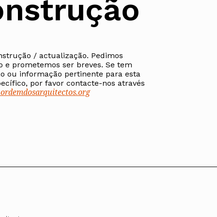
nstrução
nstrução / actualização. Pedimos
ados
o e prometemos ser breves. Se tem
A
o ou informação pertinente para esta
cífico, por favor contacte-nos através
rdemdosarquitectos.org
Vale do Tejo