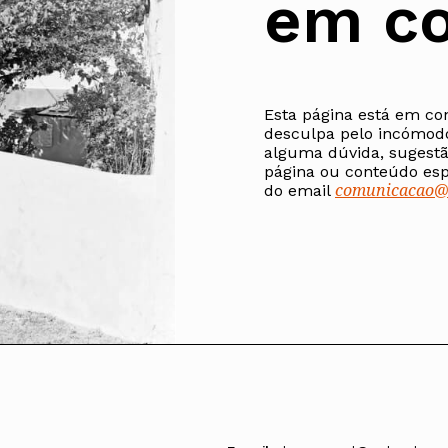
em co
Alentejo
Algarve
Madeira
Açores
Esta página está em co
Comunic
desculpa pelo incómod
Toda a O
alguma dúvida, sugestã
Norte
página ou conteúdo espe
Centro
comunicacao@o
do email
Lisboa e 
Alentejo
Algarve
Madeira
Açores