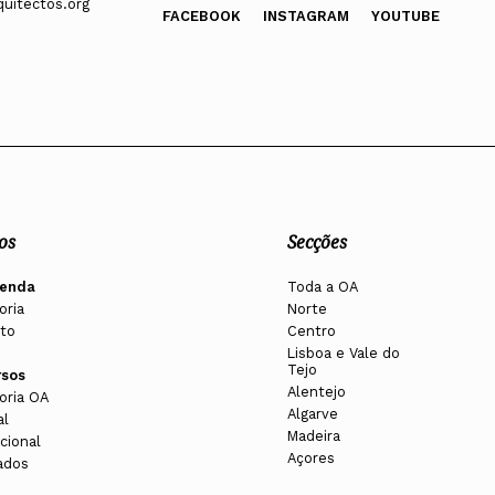
uitectos.org
FACEBOOK
INSTAGRAM
YOUTUBE
os
Secções
enda
Toda a OA
oria
Norte
to
Centro
Lisboa e Vale do
Tejo
rsos
Alentejo
oria OA
Algarve
al
Madeira
cional
Açores
ados