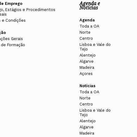
Agenda e
de Emprego
Notícias
o, Estágios e Procedimentos
sais
Agenda
 e Condições
Toda a OA
Norte
ção
Centro
ações Gerais
Lisboa e Vale do
 de Formação
Tejo
Alentejo
Algarve
Madeira
Açores
Notícias
Toda a OA
Norte
Centro
Lisboa e Vale do
Tejo
Alentejo
Algarve
Madeira