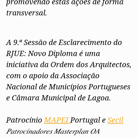
promovendo estas ações de forma
transversal.
A 9.ª Sessão de Esclarecimento do
RJUE: Novo Diploma é uma
iniciativa da Ordem dos Arquitectos,
com o apoio da Associação
Nacional de Municípios Portugueses
e Câmara Municipal de Lagoa.
Patrocínio
MAPEI
Portugal
e
Secil
𝑃𝑎𝑡𝑟𝑜𝑐𝑖𝑛𝑎𝑑𝑜𝑟𝑒𝑠 𝑀𝑎𝑠𝑡𝑒𝑟𝑝𝑙𝑎𝑛 𝑂𝐴